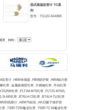
箔式高温应变计 TG系
列
型号：TG120-3AA800
尾页
转到：
BM应变计
,
HBM传感器
,
HBM防护胶
,
HBM贴片胶
烯扎带
,
金属探测型扎带
,
不锈钢扎带
,
手动扎带
YZ525M扎带
,
PLT1M-M76扎带
,
PLT2S-M76扎
1.5I-M0扎带
,
BT6LH-C0扎带
,
BT4LH-TL0扎带
M500高斯计
,
ABM75铝箔
,
AK22腻子保护层
龙扎带
,
T30R-TZ特氟龙扎带
,
T50R-TZ 特氟龙扎带