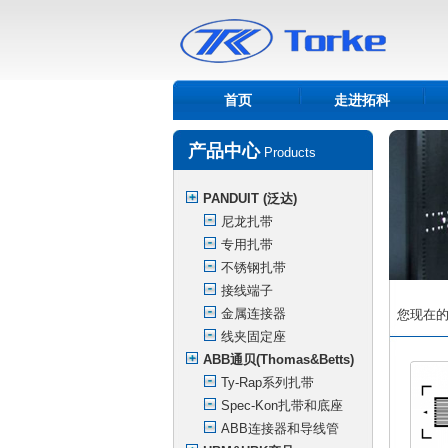
首页
走进拓科
产品中心
Products
PANDUIT (泛达)
尼龙扎带
专用扎带
不锈钢扎带
接线端子
金属连接器
您现在的
线夹固定座
ABB通贝(Thomas&Betts)
Ty-Rap系列扎带
Spec-Kon扎带和底座
ABB连接器和导线管