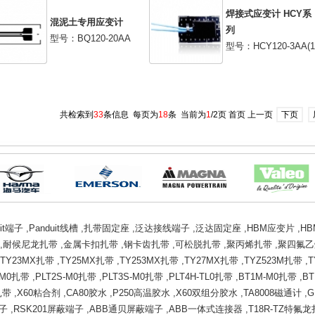
焊接式应变计 HCY系
混泥土专用应变计
列
型号：BQ120-20AA
型号：HCY120-3AA(1
共检索到
33
条信息 每页为
18
条 当前为
1
/2页 首页 上一页
下页
uit端子
,
Panduit线槽
,
扎带固定座
,
泛达接线端子
,
泛达固定座
,
HBM应变片
,
H
,
耐候尼龙扎带
,
金属卡扣扎带
,
钢卡齿扎带
,
可松脱扎带
,
聚丙烯扎带
,
聚四氟乙
TY23MX扎带
,
TY25MX扎带
,
TY253MX扎带
,
TY27MX扎带
,
TYZ523M扎带
,
T
I-M0扎带
,
PLT2S-M0扎带
,
PLT3S-M0扎带
,
PLT4H-TL0扎带
,
BT1M-M0扎带
,
BT
扎带
,
X60粘合剂
,
CA80胶水
,
P250高温胶水
,
X60双组分胶水
,
TA8008磁通计
,
G
端子
,
RSK201屏蔽端子
,
ABB通贝屏蔽端子
,
ABB一体式连接器
,
T18R-TZ特氟