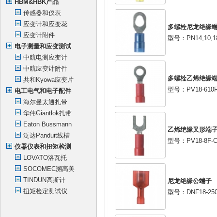
HBM&HBK产品
传感器和仪表
应变计和应变花
多螺栓尼龙绝缘
应变计附件
型号：PN14,10,18
电子测量和应变测试
中航电测应变计
中航应变计附件
多螺栓乙烯绝缘
共和Kyowa应变片
型号：PV18-610R
电工电气和电子配件
海尔曼太通扎带
华伟Giantlok扎带
Eaton Bussmann
乙烯绝缘叉形端
泛达Panduit线槽
型号：PV18-8F-
仪器仪表和扭矩检测
LOVATO洛瓦托
SOCOMEC溯高美
TINDUN高斯计
尼龙绝缘公端子
扭矩检定测试仪
型号：DNF18-250