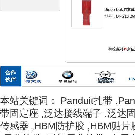
Disco-Lok尼龙
型号：DNG18-250
共检索到
39
条信
合作
伙伴
本站关键词：
Panduit扎带
,
Pa
带固定座
,
泛达接线端子
,
泛达
传感器
,
HBM防护胶
,
HBM贴片