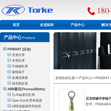
首页
走进拓科
产品中心
解决
产品中心
Products
PANDUIT (泛达)
尼龙扎带
专用扎带
不锈钢扎带
接线端子
金属连接器
您现在的位置>>产品中心>>PANDUIT 
线夹固定座
ABB通贝(Thomas&Betts)
Ty-Rap系列扎带
尼龙绝缘环形端
Spec-Kon扎带和底座
型号：PN18-6R-
ABB连接器和导线管