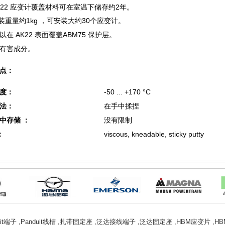
K22 应变计覆盖材料可在室温下储存约2年
。
装重量约
1kg
，可安装大约30个应变计。
以在 AK22 表面覆盖ABM75 保护层。
有害成分。
点：
度：
-50 ... +170 °C
法：
在手中揉捏
室温中存储 ：
没有限制
分：
viscous, kneadable, sticky putt
uit端子
,
Panduit线槽
,
扎带固定座
,
泛达接线端子
,
泛达固定座
,
HBM应变片
,
H