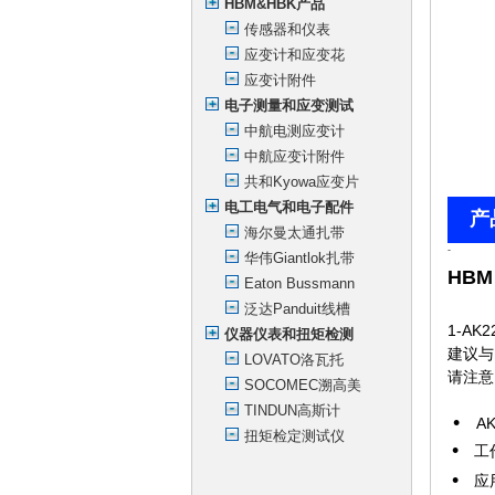
HBM&HBK产品
传感器和仪表
应变计和应变花
应变计附件
电子测量和应变测试
中航电测应变计
中航应变计附件
共和Kyowa应变片
电工电气和电子配件
产
海尔曼太通扎带
-
华伟Giantlok扎带
HBM
Eaton Bussmann
泛达Panduit线槽
1-AK2
仪器仪表和扭矩检测
建议与
LOVATO洛瓦托
请注意
SOCOMEC溯高美
TINDUN高斯计
•
A
K
扭矩检定测试仪
•
工作
•
应