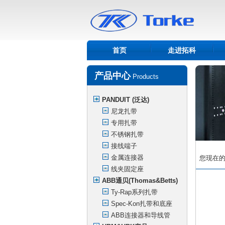
首页
走进拓科
产品中心
Products
PANDUIT (泛达)
尼龙扎带
专用扎带
不锈钢扎带
接线端子
金属连接器
您现在的位
线夹固定座
ABB通贝(Thomas&Betts)
Ty-Rap系列扎带
Spec-Kon扎带和底座
ABB连接器和导线管