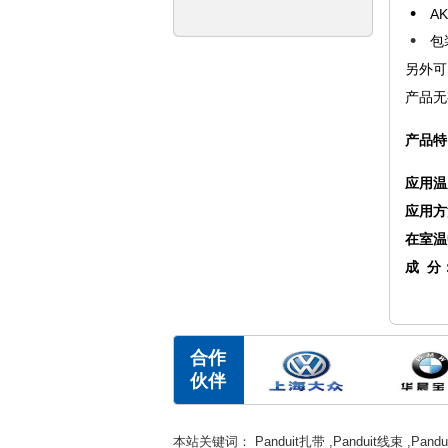
•
A
•
包
另外可
产品无
产品特
应用温
应用方
在
成
合作
伙伴
本站关键词：
Panduit扎带
,
Panduit线束
,
Pand