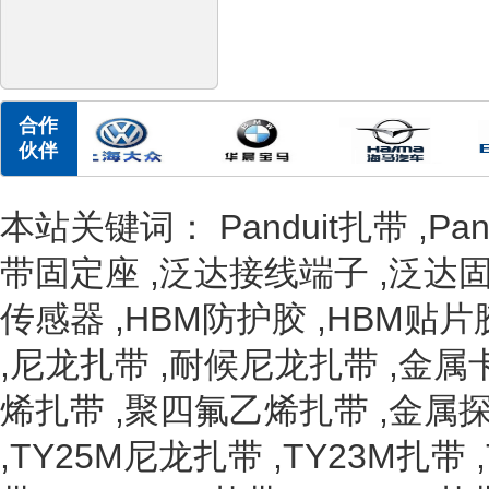
合作
伙伴
本站关键词：
Panduit扎带
,
Pa
带固定座
,
泛达接线端子
,
泛达
传感器
,
HBM防护胶
,
HBM贴片
,
尼龙扎带
,
耐候尼龙扎带
,
金属
烯扎带
,
聚四氟乙烯扎带
,
金属
,
TY25M尼龙扎带
,
TY23M扎带
,